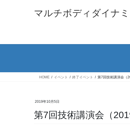
コ
ナ
ン
ビ
マルチボディダイナミ
テ
ゲ
ン
ー
ツ
シ
へ
ョ
ス
ン
キ
に
ッ
移
プ
動
HOME
イベント
終了イベント
第7回技術講演会（20
2019年10月5日
第7回技術講演会（201