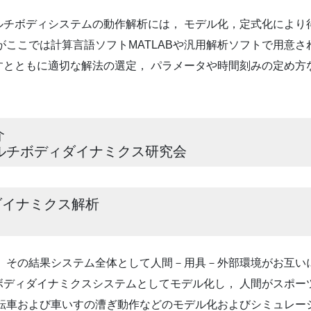
ルチボディシステムの動作解析には， モデル化，定式化により
がここでは計算言語ソフトMATLABや汎用解析ソフトで用意さ
すとともに適切な解法の選定， パラメータや時間刻みの定め方
介
チボディダイナミクス研究会
ダイナミクス解析
 その結果システム全体として人間－用具－外部環境がお互い
ボディダイナミクスシステムとしてモデル化し， 人間がスポー
自転車および車いすの漕ぎ動作などのモデル化およびシミュレー