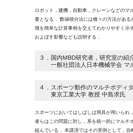
ロボット，建機，自動車，クレーンなどのマ
要となる． 数値積分法には種々の方法がある
徴を簡単な計算事例を交えてわかりやすく示
およぼす影響なども説明する．
３．国内MBD研究者，研究室の紹
一般社団法人日本機械学会 マル
４．スポーツ動作のマルチボディ
東京工業大学 教授 中島求氏
スポーツにおいてはしばしば用具が用いられ，
者らはこの問題に対し，系を統一的にマルチ
組んでいる． 本講演ではその実例として，