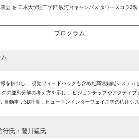
会 を 日本大学理工学部 駿河台キャンパス タワースコラ3階 
プログラム
テム
延で情報を抽出し， 視覚フィードバックも含めた高速知能システ
スクの並列分解の考え方を示し， ビジョンチップやアクティブ
療，自動車，3D計測，ヒューマンインターフェイス等の応用シ
信行氏・藤川猛氏